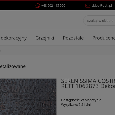
+48 502 415 500
sklep@yeti.pl
 dekoracyjny
Grzejniki
Pozostałe
Producenc
e
Metalizowane
SERENISSIMA COSTR
RETT 1062873 Deko
Dostępność:
W Magazynie
Wysyłka w:
7-21 dni