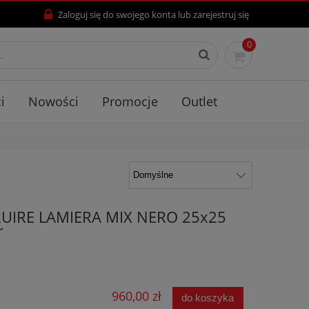
Zaloguj się
do swojego konta lub
zarejestruj się
0
i
Nowości
Promocje
Outlet
UIRE LAMIERA MIX NERO 25x25
r
960,00 zł
do koszyka