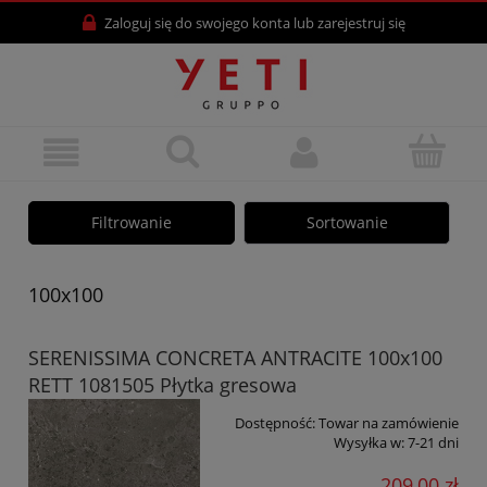
Zaloguj się
do swojego konta lub
zarejestruj się
Filtrowanie
Sortowanie
100x100
SERENISSIMA CONCRETA ANTRACITE 100x100
RETT 1081505 Płytka gresowa
Dostępność:
Towar na zamówienie
Wysyłka w:
7-21 dni
209,00 zł