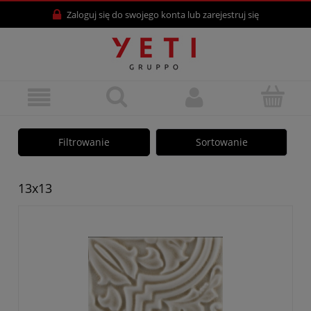
Zaloguj się
do swojego konta lub
zarejestruj się
Filtrowanie
Sortowanie
13x13