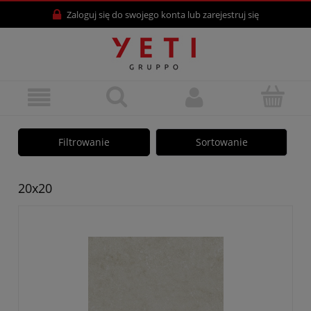
Zaloguj się
do swojego konta lub
zarejestruj się
Filtrowanie
Sortowanie
20x20