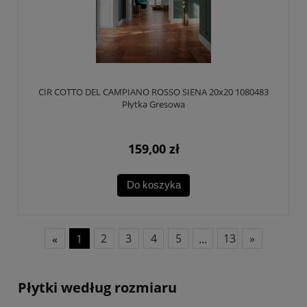
CIR COTTO DEL CAMPIANO ROSSO SIENA 20x20 1080483
Płytka Gresowa
159,00 zł
Do koszyka
«
1
2
3
4
5
...
13
»
Płytki według rozmiaru