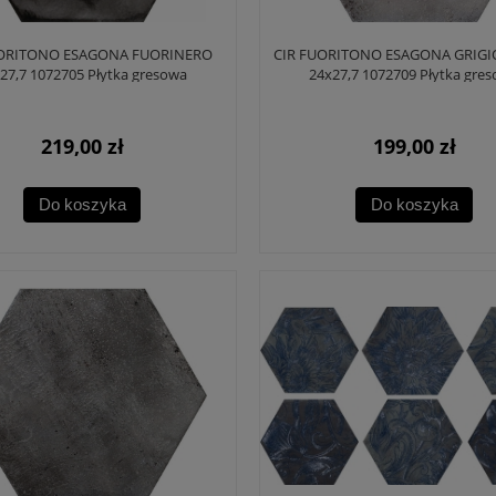
UORITONO ESAGONA FUORINERO
CIR FUORITONO ESAGONA GRIG
27,7 1072705 Płytka gresowa
24x27,7 1072709 Płytka gre
219,00 zł
199,00 zł
Do koszyka
Do koszyka