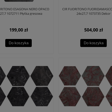
ORITONO ESAGONA NERO OPACO
CIR FUORITONO FUORIDAMASCO 
27,7 1072711 Płytka gresowa
24x27,7 1073735 Dekor
199,00 zł
504,00 zł
Do koszyka
Do koszyka