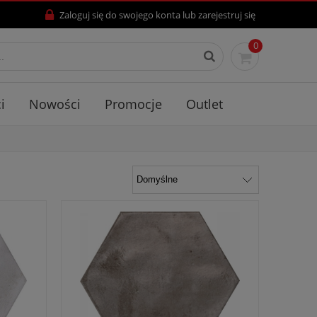
Zaloguj się
do swojego konta lub
zarejestruj się
0
i
Nowości
Promocje
Outlet