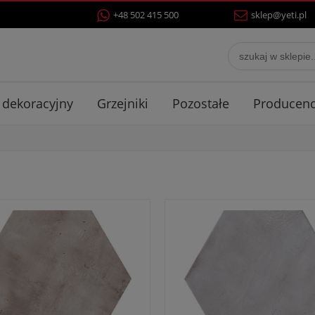
+48 502 415 500
sklep@yeti.pl
 dekoracyjny
Grzejniki
Pozostałe
Producenc