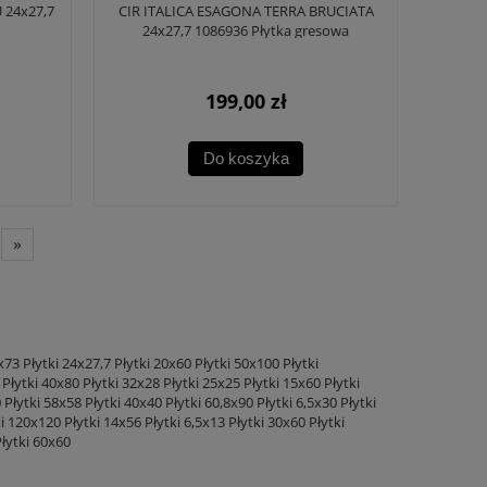
 24x27,7
CIR ITALICA ESAGONA TERRA BRUCIATA
24x27,7 1086936 Płytka gresowa
199,00 zł
Do koszyka
»
3x73
Płytki 24x27,7
Płytki 20x60
Płytki 50x100
Płytki
Płytki 40x80
Płytki 32x28
Płytki 25x25
Płytki 15x60
Płytki
0
Płytki 58x58
Płytki 40x40
Płytki 60,8x90
Płytki 6,5x30
Płytki
ki 120x120
Płytki 14x56
Płytki 6,5x13
Płytki 30x60
Płytki
łytki 60x60