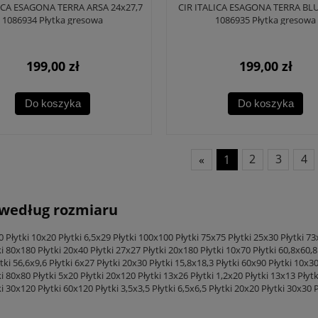
LICA ESAGONA TERRA ARSA 24x27,7
CIR ITALICA ESAGONA TERRA BLU
1086934 Płytka gresowa
1086935 Płytka gresowa
199,00 zł
199,00 zł
Do koszyka
Do koszyka
«
1
2
3
4
 według rozmiaru
0
Płytki 10x20
Płytki 6,5x29
Płytki 100x100
Płytki 75x75
Płytki 25x30
Płytki 7
ki 80x180
Płytki 20x40
Płytki 27x27
Płytki 20x180
Płytki 10x70
Płytki 60,8x60,8
tki 56,6x9,6
Płytki 6x27
Płytki 20x30
Płytki 15,8x18,3
Płytki 60x90
Płytki 10x3
ki 80x80
Płytki 5x20
Płytki 20x120
Płytki 13x26
Płytki 1,2x20
Płytki 13x13
Płyt
ki 30x120
Płytki 60x120
Płytki 3,5x3,5
Płytki 6,5x6,5
Płytki 20x20
Płytki 30x30
P