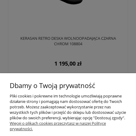
KERASAN RETRO DESKA WOLNOOPADAJĄCA CZARNA
CHROM 108804
1 195,00 zł
Do koszyka
Dbamy o Twoją prywatność
Pliki cookies i pokrewne im technologie umożliwiają poprawne
działanie strony i pomagają nam dostosować ofertę do Twoich
«
1
2
3
»
potrzeb. Możesz zaakceptować wykorzystanie przez nas
wszystkich tych plików i przejść do sklepu lub dostosować użycie
plików do swoich preferencji, wybierając opcję "Dostosuj zgody".
POLECANE POZYCJE
Więcej o plikach cookies przeczytasz w naszej Polityce
prywatności.
INFORMACJE