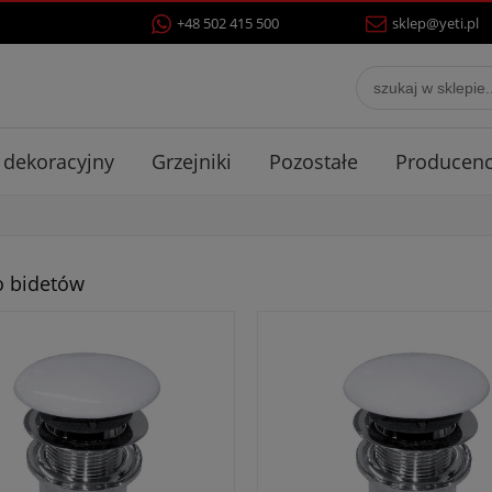
+48 502 415 500
sklep@yeti.pl
 dekoracyjny
Grzejniki
Pozostałe
Producenc
o bidetów