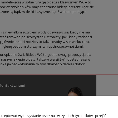
 modele łączą w sobie funkcję bidetu z klasycznym WC – to
ociaż zwolenników mają też czarne bidety, prezentujące się
żone są bądź w deski klasyczne, bądź wolno opadające.
i z niewielkim zużyciem wody odświeżyć się, kiedy nie ma
tać zarówno po skorzystaniu z toalety, jak i kiedy zachodzi
głównie młodzi rodzice, to także osoby w sile wieku coraz
ca higienę osobom starszym i z niepełnosprawnościami.
 urządzenie 2w1. Bidet z WC to godna uwagi propozycja dla
 naszym sklepie bidety, także w wersji 2w1, dostępne są w
oka jakość wykonania, w tym dbałość o detale i dobór
Kontakt z nami
+48 502 415 500
sklep@yeti.pl
kceptować wykorzystanie przez nas wszystkich tych plików i przejść