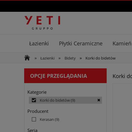
Łazienki
Płytki Ceramiczne
Kamień
»
»
»
Łazienki
Bidety
Korki do bidetów
OPCJE PRZEGLĄDANIA
Korki d
Kategorie
Korki do bidetów
(9)
Producent
Kerasan
(9)
Seria