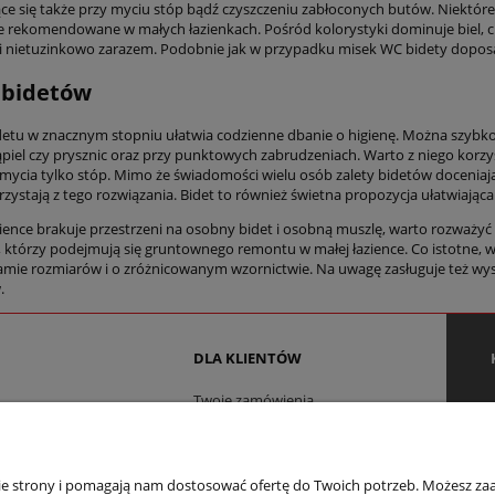
ce się także przy myciu stóp bądź czyszczeniu zabłoconych butów. Niektóre
e rekomendowane w małych łazienkach. Pośród kolorystyki dominuje biel, ch
i nietuzinkowo zarazem. Podobnie jak w przypadku misek WC bidety doposa
 bidetów
etu w znacznym stopniu ułatwia codzienne dbanie o higienę. Można szybko 
piel czy prysznic oraz przy punktowych zabrudzeniach. Warto z niego korzys
mycia tylko stóp. Mimo że świadomości wielu osób zalety bidetów doceniają 
orzystają z tego rozwiązania. Bidet to również świetna propozycja ułatwiają
zience brakuje przestrzeni na osobny bidet i osobną muszlę, warto rozważyć
, którzy podejmują się gruntownego remontu w małej łazience. Co istotne, w
gamie rozmiarów i o zróżnicowanym wzornictwie. Na uwagę zasługuje też wys
.
DLA KLIENTÓW
Twoje zamówienia
Ustawienia konta
w cookies
Sposoby płatności
Koszty dostawy
nie strony i pomagają nam dostosować ofertę do Twoich potrzeb. Możesz zaa