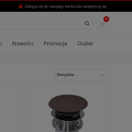
Zaloguj się
do swojego konta lub
zarejestruj się
0
i
Nowości
Promocje
Outlet