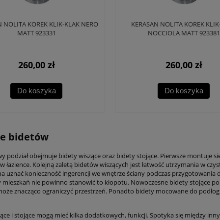
 NOLITA KOREK KLIK-KLAK NERO
KERASAN NOLITA KOREK KLIK
MATT 923331
NOCCIOLA MATT 923381
260,00 zł
260,00 zł
Do koszyka
Do koszyka
e bidetów
 podział obejmuje bidety wiszące oraz bidety stojące. Pierwsze montuje 
w łazience. Kolejną zaletą bidetów wiszących jest łatwość utrzymania w czys
 uznać konieczność ingerencji we wnętrze ściany podczas przygotowania 
mieszkań nie powinno stanowić to kłopotu. Nowoczesne bidety stojące po
oże znacząco ograniczyć przestrzeń. Ponadto bidety mocowane do podłogi 
zące i stojące mogą mieć kilka dodatkowych, funkcji. Spotyka się między i