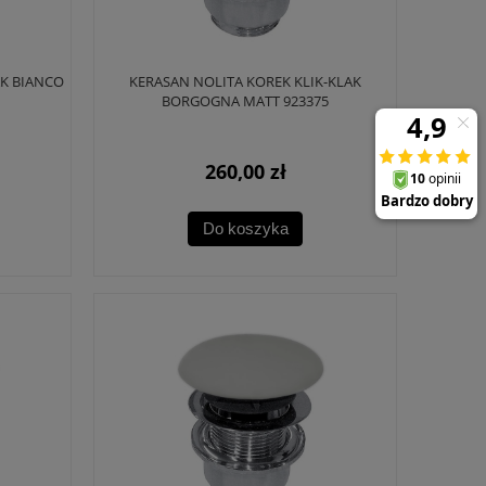
AK BIANCO
KERASAN NOLITA KOREK KLIK-KLAK
BORGOGNA MATT 923375
260,00 zł
Do koszyka