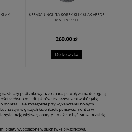
-KLAK
KERASAN NOLITA KOREK KLIK-KLAK VERDE
MATT 923311
260,00 zł
Do koszyka
się na stelaży podtynkowym, co znacząco wpływa na dostępną
tości zarówno muszli, jak również przestrzeni wokół. Jaką
do montażu, ale szczególnie przy wykańczaniu nowych
lecane są w większych łazienkach, ponieważ montaż w
często mają większe gabaryty – może to być zarazem zaletą,
nnymi bidety wyposażone w słuchawkę prysznicową,