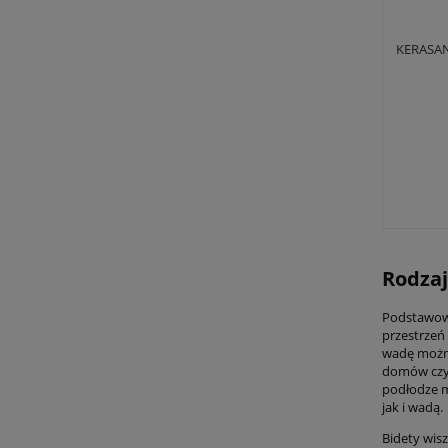
KERASAN
Rodzaj
Podstawowy
przestrzeń 
wadę można
domów czy 
podłodze m
jak i wadą.
Bidety wis