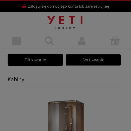
Zaloguj się
do swojego konta lub
zarejestruj się
Filtrowanie
Sortowanie
Kabiny