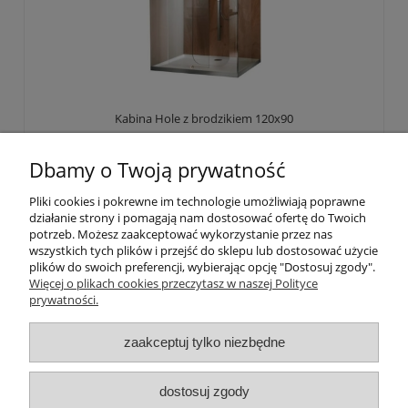
Kabina Hole z brodzikiem 120x90
Dbamy o Twoją prywatność
19140 zł
5 500,00 zł
Pliki cookies i pokrewne im technologie umożliwiają poprawne
działanie strony i pomagają nam dostosować ofertę do Twoich
potrzeb. Możesz zaakceptować wykorzystanie przez nas
Do koszyka
wszystkich tych plików i przejść do sklepu lub dostosować użycie
plików do swoich preferencji, wybierając opcję "Dostosuj zgody".
Więcej o plikach cookies przeczytasz w naszej Polityce
prywatności.
POLECANE POZYCJE
zaakceptuj tylko niezbędne
INFORMACJE
dostosuj zgody
DLA KLIENTÓW