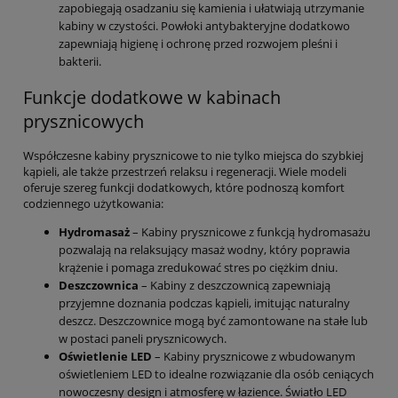
zapobiegają osadzaniu się kamienia i ułatwiają utrzymanie
kabiny w czystości. Powłoki antybakteryjne dodatkowo
zapewniają higienę i ochronę przed rozwojem pleśni i
bakterii.
Funkcje dodatkowe w kabinach
prysznicowych
Współczesne kabiny prysznicowe to nie tylko miejsca do szybkiej
kąpieli, ale także przestrzeń relaksu i regeneracji. Wiele modeli
oferuje szereg funkcji dodatkowych, które podnoszą komfort
codziennego użytkowania:
Hydromasaż
– Kabiny prysznicowe z funkcją hydromasażu
pozwalają na relaksujący masaż wodny, który poprawia
krążenie i pomaga zredukować stres po ciężkim dniu.
Deszczownica
– Kabiny z deszczownicą zapewniają
przyjemne doznania podczas kąpieli, imitując naturalny
deszcz. Deszczownice mogą być zamontowane na stałe lub
w postaci paneli prysznicowych.
Oświetlenie LED
– Kabiny prysznicowe z wbudowanym
oświetleniem LED to idealne rozwiązanie dla osób ceniących
nowoczesny design i atmosferę w łazience. Światło LED