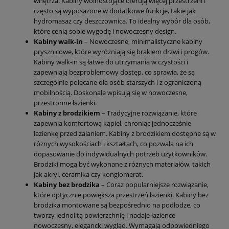
wnętrza. Kabiny wolnostojące oferują więcej przestrzeni i
często są wyposażone w dodatkowe funkcje, takie jak
hydromasaż czy deszczownica. To idealny wybór dla osób,
które cenią sobie wygodę i nowoczesny design.
Kabiny walk-in
– Nowoczesne, minimalistyczne kabiny
prysznicowe, które wyróżniają się brakiem drzwi i progów.
Kabiny walk-in są łatwe do utrzymania w czystości i
zapewniają bezproblemowy dostęp, co sprawia, że są
szczególnie polecane dla osób starszych i z ograniczoną
mobilnością. Doskonale wpisują się w nowoczesne,
przestronne łazienki.
Kabiny z brodzikiem
– Tradycyjne rozwiązanie, które
zapewnia komfortową kąpiel, chroniąc jednocześnie
łazienkę przed zalaniem. Kabiny z brodzikiem dostępne są w
różnych wysokościach i kształtach, co pozwala na ich
dopasowanie do indywidualnych potrzeb użytkowników.
Brodziki mogą być wykonane z różnych materiałów, takich
jak akryl, ceramika czy konglomerat.
Kabiny bez brodzika
– Coraz popularniejsze rozwiązanie,
które optycznie powiększa przestrzeń łazienki. Kabiny bez
brodzika montowane są bezpośrednio na podłodze, co
tworzy jednolitą powierzchnię i nadaje łazience
nowoczesny, elegancki wygląd. Wymagają odpowiedniego