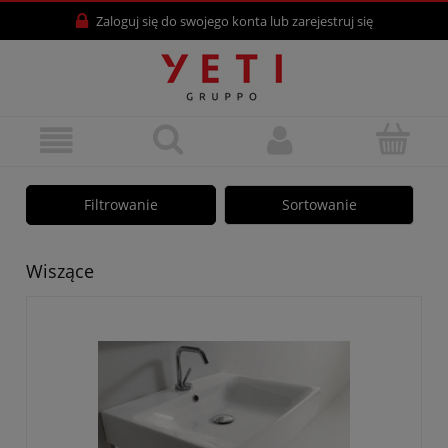
Zaloguj się
do swojego konta lub
zarejestruj się
Filtrowanie
Sortowanie
Wiszące