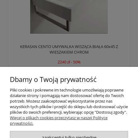
KERASAN CENTO UMYWALKA WISZĄCA BIAŁA 60x45 Z
WIESZAKIEM CHROM
2240 zł - 50%
1 120,00 zł
Dbamy o Twoją prywatność
Pliki cookies i pokrewne im technologie umożliwiają poprawne
Do koszyka
działanie strony i pomagają nam dostosować ofertę do Twoich
potrzeb. Możesz zaakceptować wykorzystanie przez nas
wszystkich tych plików i przejść do sklepu lub dostosować użycie
plików do swoich preferencji, wybierając opcję "Dostosuj zgody".
POLECANE POZYCJE
Więcej o plikach cookies przeczytasz w naszej Polityce
prywatności.
INFORMACJE
zaakceptuj tylko niezbędne