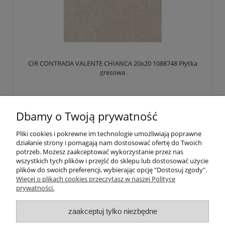
CIR CONTRADA VALENTE CHIANCA 20x20 1088748 Płytka
gresowa
149,00 zł
Dbamy o Twoją prywatność
Do koszyka
Pliki cookies i pokrewne im technologie umożliwiają poprawne
działanie strony i pomagają nam dostosować ofertę do Twoich
potrzeb. Możesz zaakceptować wykorzystanie przez nas
wszystkich tych plików i przejść do sklepu lub dostosować użycie
plików do swoich preferencji, wybierając opcję "Dostosuj zgody".
«
1
2
3
4
5
...
58
»
Więcej o plikach cookies przeczytasz w naszej Polityce
prywatności.
POLECANE POZYCJE
zaakceptuj tylko niezbędne
INFORMACJE