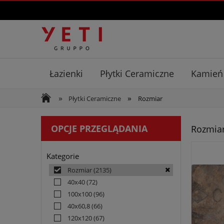
Łazienki
Płytki Ceramiczne
Kamień
»
»
Płytki Ceramiczne
Rozmiar
OPCJE PRZEGLĄDANIA
Rozmia
Kategorie
Rozmiar
(2135)
40x40
(72)
100x100
(96)
40x60,8
(66)
120x120
(67)