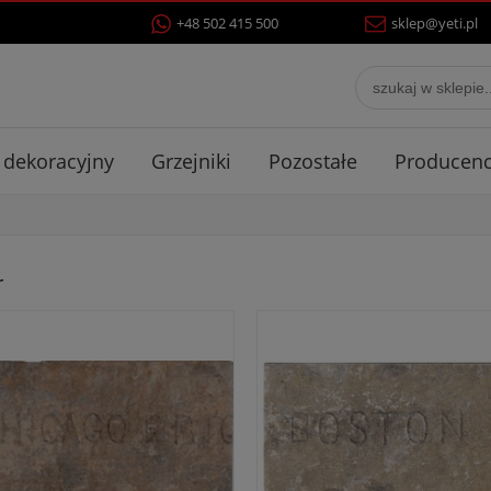
+48 502 415 500
sklep@yeti.pl
 dekoracyjny
Grzejniki
Pozostałe
Producenc
r