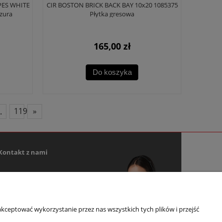
PES WHITE
CIR BOSTON BRICK BACK BAY 10x20 1085375
zura
Płytka gresowa
165,00 zł
Do koszyka
..
119
»
Kontakt z nami
+48 502 415 500
sklep@yeti.pl
kceptować wykorzystanie przez nas wszystkich tych plików i przejść
Pon - Pt: 09:00 - 17:00