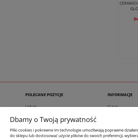
CERAMICH
GLO
Do
POLECANE POZYCJE
INFORMACJE
Usługi
O nas
Dokumenty do pobrania
Kontakt
Dbamy o Twoją prywatność
Producenci
Ustawienia plikó
Współpraca
Blog
Pliki cookies i pokrewne im technologie umożliwiają poprawne działa
do sklepu lub dostosować użycie plików do swoich preferencji, wybiera
Regulamin