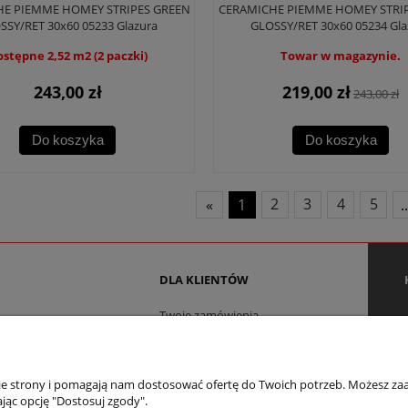
E PIEMME HOMEY STRIPES GREEN
CERAMICHE PIEMME HOMEY STRI
SSY/RET 30x60 05233 Glazura
GLOSSY/RET 30x60 05234 Gla
stępne 2,52 m2 (2 paczki)
Towar w magazynie.
243,00 zł
219,00 zł
243,00 zł
Do koszyka
Do koszyka
«
1
2
3
4
5
.
DLA KLIENTÓW
Twoje zamówienia
Ustawienia konta
w cookies
Sposoby płatności
Koszty dostawy
nie strony i pomagają nam dostosować ofertę do Twoich potrzeb. Możesz zaa
jąc opcję "Dostosuj zgody".