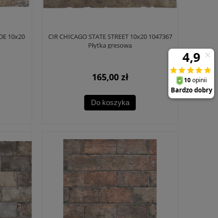
DE 10x20
CIR CHICAGO STATE STREET 10x20 1047367
Płytka gresowa
165,00 zł
Do koszyka