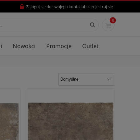
Zaloguj się
do swojego konta lub
zarejestruj się
0
i
Nowości
Promocje
Outlet