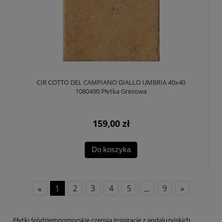
CIR COTTO DEL CAMPIANO GIALLO UMBRIA 40x40
1080490 Płytka Gresowa
159,00 zł
Do koszyka
«
1
2
3
4
5
...
9
»
Płytki śródziemnomorskie czerpią inspirację z andaluzyjskich