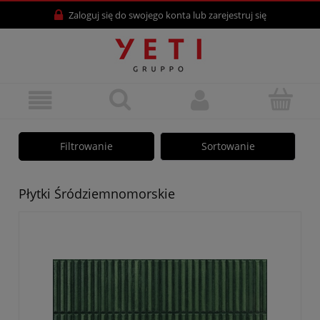
Zaloguj się
do swojego konta lub
zarejestruj się
Filtrowanie
Sortowanie
Płytki Śródziemnomorskie