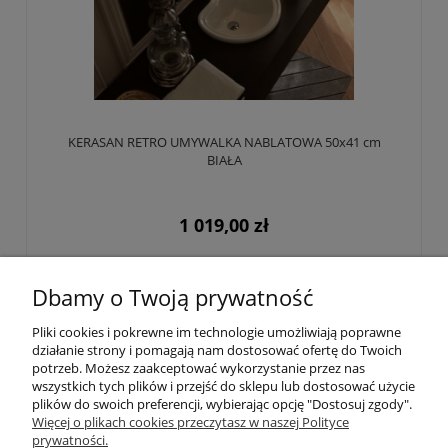
KERASAN RETRO UMYWALKA NABLATOWA 50x41 cm
BIAŁA
1 019,00 zł
Do koszyka
Dbamy o Twoją prywatność
Pliki cookies i pokrewne im technologie umożliwiają poprawne
działanie strony i pomagają nam dostosować ofertę do Twoich
«
1
2
»
potrzeb. Możesz zaakceptować wykorzystanie przez nas
wszystkich tych plików i przejść do sklepu lub dostosować użycie
plików do swoich preferencji, wybierając opcję "Dostosuj zgody".
POLECANE POZYCJE
Więcej o plikach cookies przeczytasz w naszej Polityce
prywatności.