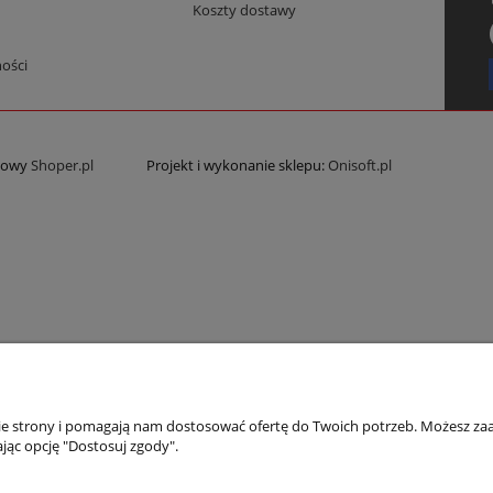
Koszty dostawy
ości
etowy
Shoper.pl
Projekt i wykonanie sklepu:
Onisoft.pl
nie strony i pomagają nam dostosować ofertę do Twoich potrzeb. Możesz zaa
jąc opcję "Dostosuj zgody".