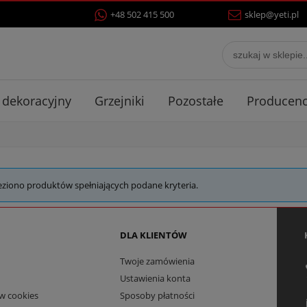
+48 502 415 500
sklep@yeti.pl
 dekoracyjny
Grzejniki
Pozostałe
Producenc
eziono produktów spełniających podane kryteria.
DLA KLIENTÓW
Twoje zamówienia
Ustawienia konta
w cookies
Sposoby płatności