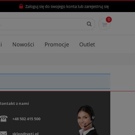
Zaloguj się
do swojego konta lub
zarejestruj się
0
i
Nowości
Promocje
Outlet
Kontakt z nami
+48 502 415 500
sklep@yeti.pl