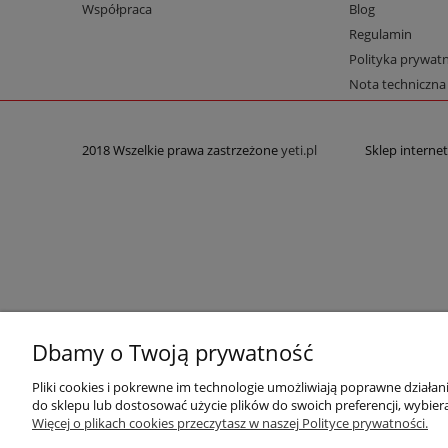
Współpraca
Blog
Regulamin
Polityka prywatn
Nota techniczna
2018 Wszelkie prawa zastrzeżone
yeti.pl
Sklep intern
Dbamy o Twoją prywatność
Pliki cookies i pokrewne im technologie umożliwiają poprawne działa
do sklepu lub dostosować użycie plików do swoich preferencji, wybiera
Więcej o plikach cookies przeczytasz w naszej Polityce prywatności.