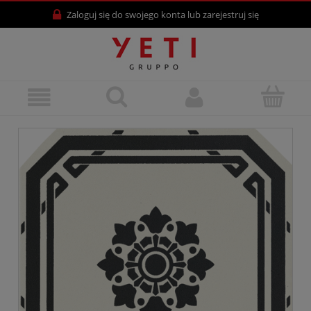
Zaloguj się
do swojego konta lub
zarejestruj się