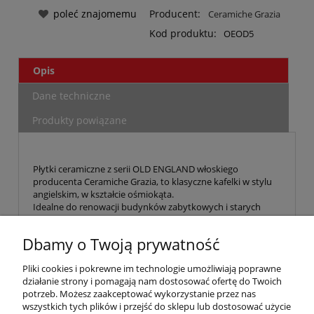
poleć znajomemu
Producent:
Ceramiche Grazia
Kod produktu:
OEOD5
Opis
Dane techniczne
Produkty powiązane
Płytki ceramiczne z serii OLD ENGLAND włoskiego
producenta Ceramiche Grazia, to klasyczne kafelki w stylu
angielskim, w kształcie ośmiokąta.
Idealne do renowacji budynków zabytkowych i starych
kamienic, do aranżacji stylowych wnętrz, jak również
wpasowywujące się jednocześnie w nowoczesne projekty.
Dbamy o Twoją prywatność
Gres barwiony w masie.
Zastosowanie: ściana, podłoga, wewnątrz, na zewnątrz.
Pliki cookies i pokrewne im technologie umożliwiają poprawne
działanie strony i pomagają nam dostosować ofertę do Twoich
Pliki do pobrania:
potrzeb. Możesz zaakceptować wykorzystanie przez nas
Katalog Old England pdf
wszystkich tych plików i przejść do sklepu lub dostosować użycie